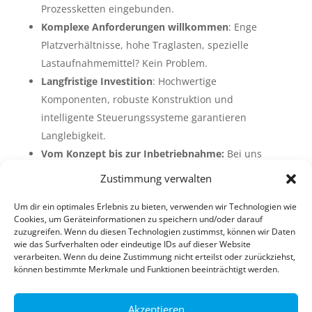
Prozessketten eingebunden.
Komplexe Anforderungen willkommen
: Enge
Platzverhältnisse, hohe Traglasten, spezielle
Lastaufnahmemittel? Kein Problem.
Langfristige Investition
: Hochwertige
Komponenten, robuste Konstruktion und
intelligente Steuerungssysteme garantieren
Langlebigkeit.
Vom Konzept bis zur Inbetriebnahme:
Bei uns
erfolgt alles aus einer Hand.
Zustimmung verwalten
Um dir ein optimales Erlebnis zu bieten, verwenden wir Technologien wie
Jetzt beraten lassen
Cookies, um Geräteinformationen zu speichern und/oder darauf
zuzugreifen. Wenn du diesen Technologien zustimmst, können wir Daten
wie das Surfverhalten oder eindeutige IDs auf dieser Website
📍 Siempelkamp Krantechnik GmbH – Moormerland
verarbeiten. Wenn du deine Zustimmung nicht erteilst oder zurückziehst,
können bestimmte Merkmale und Funktionen beeinträchtigt werden.
& Hamburg
📞 +49 4954 959141
📧 krantechnik@siempelkamp.com
Akzeptieren